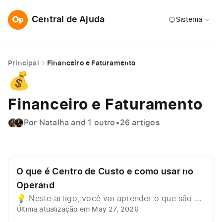
Central de Ajuda
Sistema
Principal
Financeiro e Faturamento
💰
Financeiro e Faturamento
Por Natalha and 1 outro
•
26 artigos
O que é Centro de Custo e como usar no
Operand
💡 Neste artigo, você vai aprender o que são Ce
Última atualização em May 27, 2026
ntros de Custo, por que eles ajudam no controle