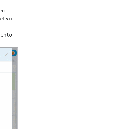
eu
etivo
mento