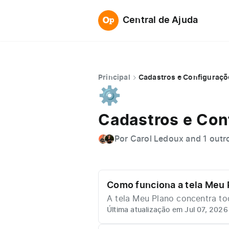
Central de Ajuda
Principal
Cadastros e Configuraçõ
⚙️
Cadastros e Con
Por Carol Ledoux and 1 outr
Como funciona a tela Meu
A tela Meu Plano concentra to
Última atualização em Jul 07, 2026
conta consegue adicionar ou 
nto, atualizar os dados de fat