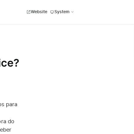
Website
System
ice?
os para
ora do
ceber