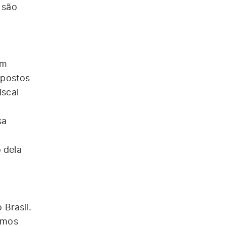
 são
em
mpostos
iscal
sa
 dela
Brasil.
emos