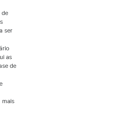
 de
s
a ser
ário
ui as
ase de
e
o mais