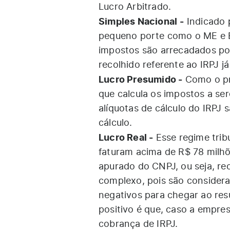
Lucro Arbitrado.
Simples Nacional
-
Indicado 
pequeno porte como o ME e EP
impostos são arrecadados p
recolhido referente ao IRPJ j
Lucro Presumido -
Como o pró
que calcula os impostos a se
alíquotas de cálculo do IRPJ
cálculo.
Lucro Real -
Esse regime trib
faturam acima de R$ 78 milhõ
apurado do CNPJ, ou seja, re
complexo, pois são considerado
negativos para chegar ao resu
positivo é que, caso a empre
cobrança de IRPJ.