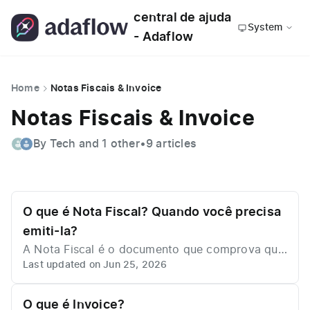
central de ajuda
System
- Adaflow
Home
Notas Fiscais & Invoice
Notas Fiscais & Invoice
By Tech and 1 other
•
9 articles
O que é Nota Fiscal? Quando você precisa
emiti-la?
A Nota Fiscal é o documento que comprova que
Last updated on Jun 25, 2026
houve uma transação comercial, desde a presta
ção de serviços até a venda de produtos. Dessa
forma, fazer a emissão de notas fiscais se torna
O que é Invoice?