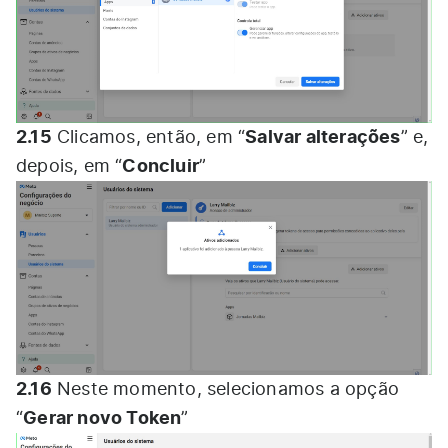
2.15
Salvar alterações
Clicamos, então, em “
” e,
Concluir
depois, em “
”
2.16
Neste momento, selecionamos a opção
Gerar novo Token
“
”