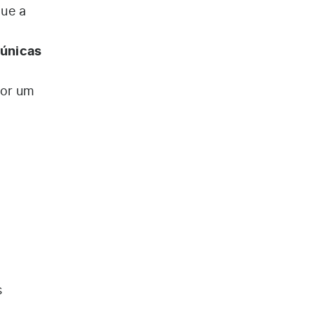
que a
 únicas
por um
s