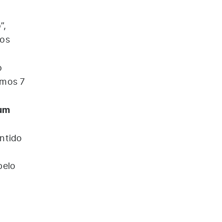
”,
 os
o
imos 7
 um
antido
pelo