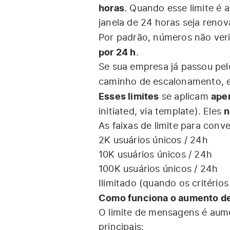
horas
. Quando esse limite é a
janela de 24 horas seja renov
Por padrão, números não ver
por 24 h
.
Se sua empresa já passou pel
caminho de escalonamento, es
Esses limites
ape
se aplicam
n
initiated, via template). Eles
As faixas de limite para conv
2K usuários únicos / 24h
10K usuários únicos / 24h
100K usuários únicos / 24h
Ilimitado (quando os critério
Como funciona o aumento de
O limite de mensagens é aum
principais: