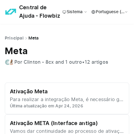
Central de
Sistema
Ajuda - Flowbiz
Principal
Meta
Meta
Por Clinton - 8cx and 1 outro
•
12 artigos
Ativação Meta
Para realizar a integração Meta, é necessário gar
Última atualização em Apr 24, 2026
antir que toda a configuração inicial da conta es
teja correta. Antes de iniciar o passo a passo, ve
rifique se você possui os requisitos obrigatórios
Ativação META (Interface antiga)
e acessos necessários. Requisitos essenciais: - C
Vamos dar continuidade ao processo de ativaçã