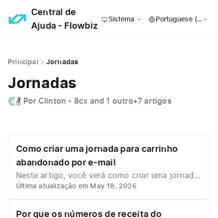
Central de
Sistema
Ajuda - Flowbiz
Principal
Jornadas
Jornadas
Por Clinton - 8cx and 1 outro
•
7 artigos
Como criar uma jornada para carrinho
abandonado por e-mail
Neste artigo, você verá como criar uma jornada
Última atualização em May 18, 2026
de carrinho abandonado por e-mail, com um tut
orial em vídeo e um passo a passo detalhado ao
longo do conteúdo. https://www.youtube.com/w
Por que os números de receita do