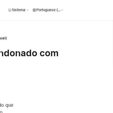
Sistema
ual)
bandonado com
do que
 o