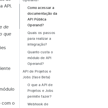
Operand?
a API.
Como acessar a
documentação da
API Pública
Operand?
ce de
ão que
Quais os passos
para realizar a
integração?
ões
Quanto custa o
módulo de API
Operand?
iente
API de Projetos e
Jobs (fase Beta)
O que a API de
 módulo
Projetos e Jobs
permite fazer?
o com o
Webhook de