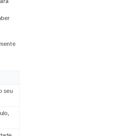
para
aber
amente
o seu
ulo,
idade.