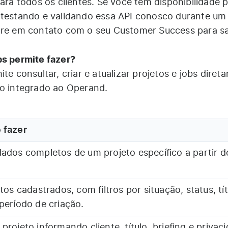
para todos os clientes. Se você tem disponibilidade 
 testando e validando essa API conosco durante um
ntre em contato com o seu Customer Success para s
bs permite fazer?
te consultar, criar e atualizar projetos e jobs diret
no integrado ao Operand.
 fazer
dados completos de um projeto específico a partir d
etos cadastrados, com filtros por situação, status, tít
período de criação.
projeto informando cliente, título, briefing e privac