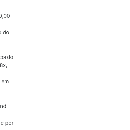
0,00
o do
acordo
8x,
s em
and
 e por