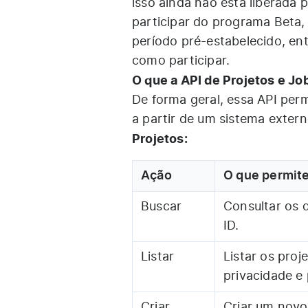
isso ainda não está liberada 
participar do programa Beta,
período pré-estabelecido, e
como participar.
O que a API de Projetos e Jo
De forma geral, essa API permi
a partir de um sistema exter
Projetos:
Ação
O que permite
Buscar
Consultar os 
ID.
Listar
Listar os proj
privacidade e 
Criar
Criar um novo 