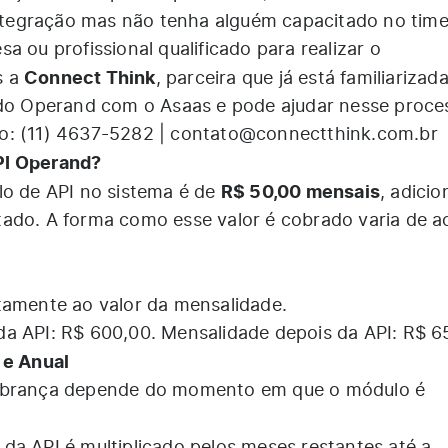
integração mas não tenha alguém capacitado no time
a ou profissional qualificado para realizar o
Connect Think
s a
, parceira que já está familiariza
 do Operand com o Asaas e pode ajudar nesse proce
ão:
(11) 4637-5282
|
contato@connectthink.com.br
PI Operand?
R$ 50,00 mensais
lo de API no sistema é de
, adici
ado. A forma como esse valor é cobrado varia de a
tamente ao valor da mensalidade.
a API: R$ 600,00. Mensalidade depois da API: R$ 6
 e Anual
cobrança depende do momento em que o módulo é