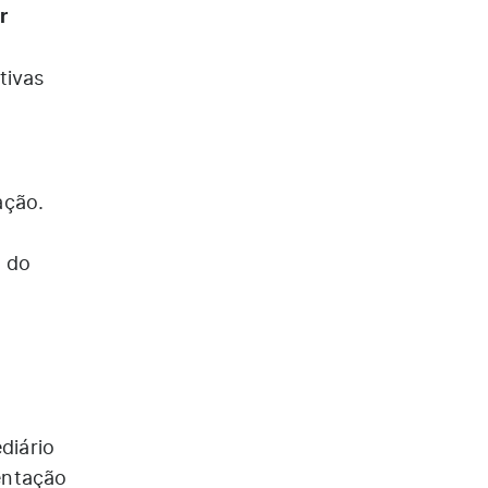
r
tivas
ação.
o do
diário
entação