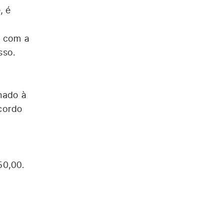
, é
da com a
sso.
onado à
cordo
50,00.