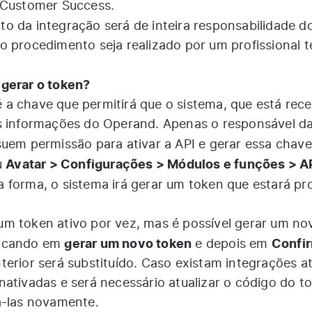
 Customer Success.
o da integração será de inteira responsabilidade d
o procedimento seja realizado por um profissional t
 gerar o token?
a chave que permitirá que o sistema, que está rec
às informações do Operand. Apenas o responsável d
uem permissão para ativar a API e gerar essa chave
Avatar > Configurações > Módulos e funções > A
u
a forma, o sistema irá gerar um token que estará pr
m token ativo por vez, mas é possível gerar um no
gerar um novo token
Confi
licando em
e depois em
erior será substituído. Caso existam integrações at
nativadas e será necessário atualizar o código do t
á-las novamente.