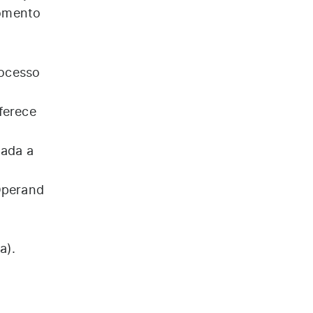
momento
rocesso
oferece
zada a
Operand
a).