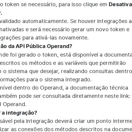
Desativa
o token se necessário, para isso clique em
.
nvalidado automaticamente. Se houver integrações a
nativadas e será necessário gerar um novo token e
tegrações para ativá-las novamente.
o da API Pública Operand?
onde foi gerado o token, está disponível a document
critos os métodos e as variáveis que permitirão
 o sistema que desejar, realizando consultas dentr
formações para o sistema integrado.
ível dentro do Operand, a documentação técnica
ambém pode ser consultada diretamente neste link:
I Operand
.
r a integração?
sável pela integração deverá criar um ponto interme
alizar as conexões dos métodos descritos na docum