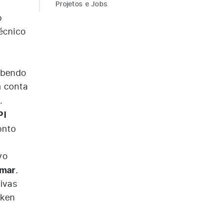
Projetos e Jobs
o
écnico
ebendo
a conta
.
PI
onto
vo
rmar
.
ivas
oken