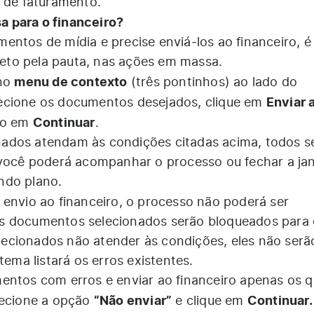
o de faturamento.
 para o financeiro?
entos de mídia e precise enviá-los ao financeiro, é
ireto pela pauta, nas ações em massa.
menu de contexto
 no
(três pontinhos) ao lado do
Enviar 
lecione os documentos desejados, clique em
Continuar
do em
.
ados atendam às condições citadas acima, todos s
 você poderá acompanhar o processo ou fechar a ja
ndo plano.
envio ao financeiro, o processo não poderá ser
s documentos selecionados serão bloqueados para 
ecionados não atender às condições, eles não serã
tema listará os erros existentes.
entos com erros e enviar ao financeiro apenas os 
“Não enviar”
Continuar.
lecione a opção
e clique em