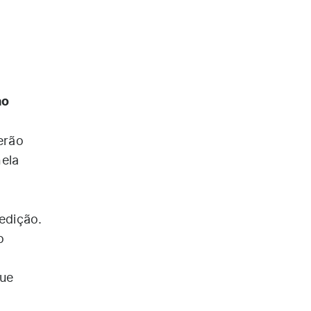
ao
erão
nela
edição.
o
que