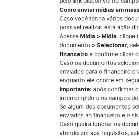
pelo link disponível no camp
Como enviar mídias em massa
Caso você tenha vários docum
possível realizar esta ação d
Mídia > Mídia
Acesse
, clique
> Selecionar
documento
, se
financeiro
e confirme clican
Caso os documentos selecion
enviados para o financeiro e
enquanto ele ocorre em segu
Importante:
após confirmar o 
interrompido e os campos do
Se algum dos documentos sel
enviados ao financeiro e o sis
Caso queira ignorar os docum
atenderem aos requisitos, se