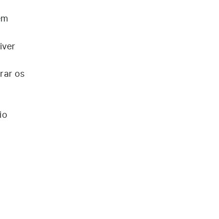
em
iver
rar os
io