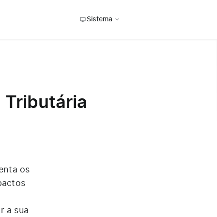
Sistema
Tributária
enta os
pactos
r a sua