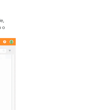
le,
m o