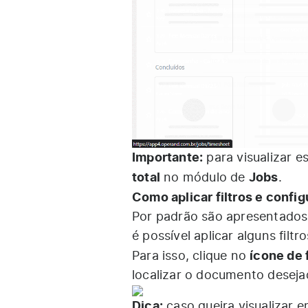
Importante:
para visualizar e
total
Jobs
no módulo de
.
Como aplicar filtros e confi
Por padrão são apresentados
é possível aplicar alguns filtr
ícone de f
Para isso, clique no
localizar o documento deseja
Dica:
caso queira visualizar 