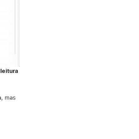
leitura
e
a, mas