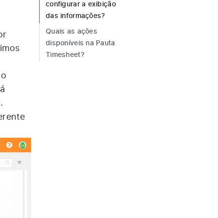
configurar a exibição
das informações?
Quais as ações
or
disponíveis na Pauta
timos
Timesheet?
ão
tá
.
erente