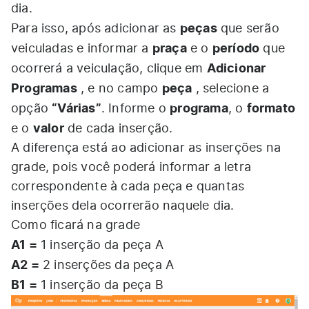
dia.
peças
Para isso, após adicionar as
que serão
praça
período
veiculadas e informar a
e o
que
Adicionar
ocorrerá a veiculação, clique em
Programas
peça
, e no campo
, selecione a
“Várias”
programa
formato
opção
. Informe o
, o
valor
e o
de cada inserção.
A diferença está ao adicionar as inserções na
grade, pois você poderá informar a letra
correspondente à cada peça e quantas
inserções dela ocorrerão naquele dia.
Como ficará na grade
A1 =
1 inserção da peça A
A2 =
2 inserções da peça A
B1 =
1 inserção da peça B